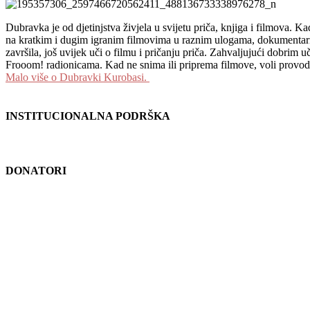
Dubravka je od djetinjstva živjela u svijetu priča, knjiga i filmova. Ka
na kratkim i dugim igranim filmovima u raznim ulogama, dokumentarni
završila, još uvijek uči o filmu i pričanju priča. Zahvaljujući dobrim uč
Frooom! radionicama. Kad ne snima ili priprema filmove, voli provoditi v
Malo više o Dubravki Kurobasi.
INSTITUCIONALNA PODRŠKA
DONATORI