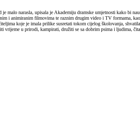
d je malo narasla, upisala je Akademiju dramske umjetnosti kako bi naučil
m i animiranim filmovima te raznim drugim video i TV formama, kao i 
iteljima koje je imala prilike susretati tokom cijelog školovanja, shvatila
rijeme u prirodi, kampirati, družiti se sa dobrim psima i ljudima, čitati