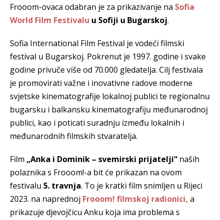
Frooom-ovaca odabran je za prikazivanje na
Sofia
World Film Festivalu
u Sofiji u Bugarskoj
.
Sofia International Film Festival je vodeći filmski
festival u Bugarskoj. Pokrenut je 1997. godine i svake
godine privuče više od 70.000 gledatelja. Cilj festivala
je promovirati važne i inovativne radove moderne
svjetske kinematografije lokalnoj publici te regionalnu
bugarsku i balkansku kinematografiju međunarodnoj
publici, kao i poticati suradnju između lokalnih i
međunarodnih filmskih stvaratelja.
Film
„Anka i Dominik – svemirski prijatelji“
naših
polaznika s Frooom!-a bit će prikazan na ovom
festivalu
5. travnja
. To je kratki film snimljen u Rijeci
2023. na naprednoj
Frooom! filmskoj radionici,
a
prikazuje djevojčicu Anku koja ima problema s