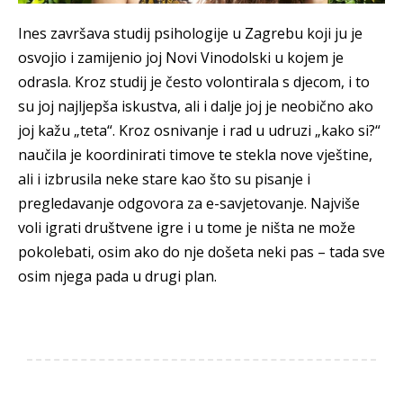
Ines završava studij psihologije u Zagrebu koji ju je
osvojio i zamijenio joj Novi Vinodolski u kojem je
odrasla. Kroz studij je često volontirala s djecom, i to
su joj najljepša iskustva, ali i dalje joj je neobično ako
joj kažu „teta“. Kroz osnivanje i rad u udruzi „kako si?“
naučila je koordinirati timove te stekla nove vještine,
ali i izbrusila neke stare kao što su pisanje i
pregledavanje odgovora za e-savjetovanje. Najviše
voli igrati društvene igre i u tome je ništa ne može
pokolebati, osim ako do nje došeta neki pas – tada sve
osim njega pada u drugi plan.