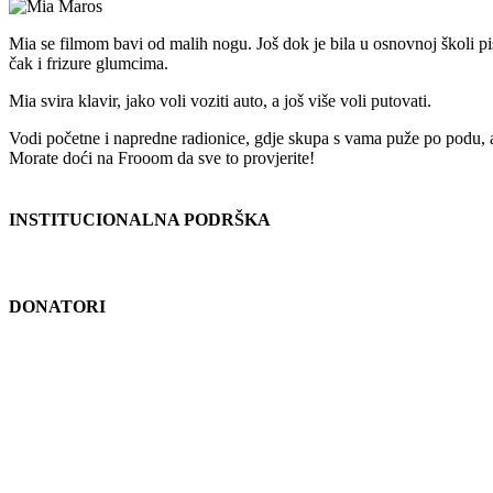
Mia se filmom bavi od malih nogu. Još dok je bila u osnovnoj školi pisal
čak i frizure glumcima.
Mia svira klavir, jako voli voziti auto, a još više voli putovati.
Vodi početne i napredne radionice, gdje skupa s vama puže po podu, a i
Morate doći na Frooom da sve to provjerite!
INSTITUCIONALNA PODRŠKA
DONATORI