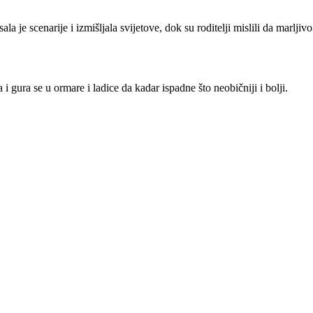
a je scenarije i izmišljala svijetove, dok su roditelji mislili da marljiv
 gura se u ormare i ladice da kadar ispadne što neobičniji i bolji.