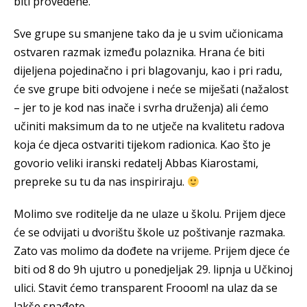
biti provedene.
Sve grupe su smanjene tako da je u svim učionicama
ostvaren razmak između polaznika. Hrana će biti
dijeljena pojedinačno i pri blagovanju, kao i pri radu,
će sve grupe biti odvojene i neće se miješati (nažalost
– jer to je kod nas inače i svrha druženja) ali ćemo
učiniti maksimum da to ne utječe na kvalitetu radova
koja će djeca ostvariti tijekom radionica. Kao što je
govorio veliki iranski redatelj Abbas Kiarostami,
prepreke su tu da nas inspiriraju.
Molimo sve roditelje da ne ulaze u školu. Prijem djece
će se odvijati u dvorištu škole uz poštivanje razmaka.
Zato vas molimo da dođete na vrijeme. Prijem djece će
biti od 8 do 9h ujutro u ponedjeljak 29. lipnja u Učkinoj
ulici. Stavit ćemo transparent Frooom! na ulaz da se
lakše snađete.