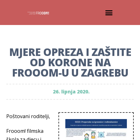
MJERE OPREZA I ZAŠTITE
OD KORONE NA
FROOOM-U U ZAGREBU
26. lipnja 2020.
Poštovani roditelji,
Frooom! filmska
škola za djecu i