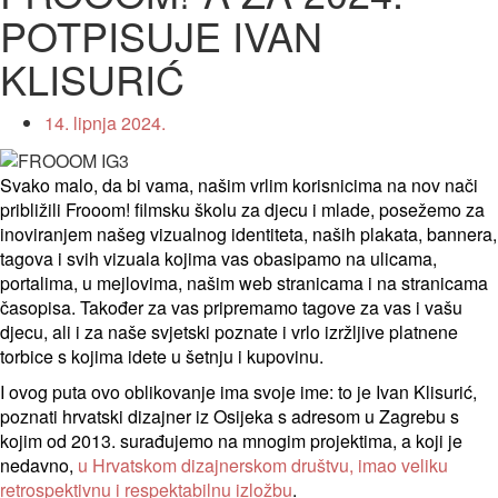
POTPISUJE IVAN
KLISURIĆ
14. lipnja 2024.
Svako malo, da bi vama, našim vrlim korisnicima na nov nači
približili Frooom! filmsku školu za djecu i mlade, posežemo za
inoviranjem našeg vizualnog identiteta, naših plakata, bannera,
tagova i svih vizuala kojima vas obasipamo na ulicama,
portalima, u mejlovima, našim web stranicama i na stranicama
časopisa. Također za vas pripremamo tagove za vas i vašu
djecu, ali i za naše svjetski poznate i vrlo izržljive platnene
torbice s kojima idete u šetnju i kupovinu.
I ovog puta ovo oblikovanje ima svoje ime: to je Ivan Klisurić,
poznati hrvatski dizajner iz Osijeka s adresom u Zagrebu s
kojim od 2013. surađujemo na mnogim projektima, a koji je
nedavno,
u Hrvatskom dizajnerskom društvu, imao veliku
retrospektivnu i respektabilnu izložbu
.