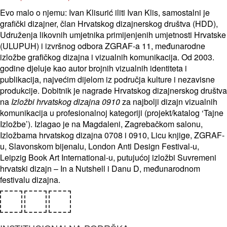
Evo malo o njemu: Ivan Klisurić iliti Ivan Klis, samostalni je
grafički dizajner, član Hrvatskog dizajnerskog društva (HDD),
Udruženja likovnih umjetnika primijenjenih umjetnosti Hrvatske
(ULUPUH) i izvršnog odbora ZGRAF-a 11, međunarodne
izložbe grafičkog dizajna i vizualnih komunikacija. Od 2003.
godine djeluje kao autor brojnih vizualnih identiteta i
publikacija, najvećim dijelom iz područja kulture i nezavisne
produkcije. Dobitnik je nagrade Hrvatskog dizajnerskog društva
na
Izložbi hrvatskog dizajna 0910
za najbolji dizajn vizualnih
komunikacija u profesionalnoj kategoriji (projekt/katalog ‘Tajne
Izložbe’). Izlagao je na Magdaleni, Zagrebačkom salonu,
Izložbama hrvatskog dizajna 0708 i 0910, Licu knjige, ZGRAF-
u, Slavonskom bijenalu, London Anti Design Festival-u,
Leipzig Book Art International-u, putujućoj izložbi Suvremeni
hrvatski dizajn – In a Nutshell i Danu D, međunarodnom
festivalu dizajna.