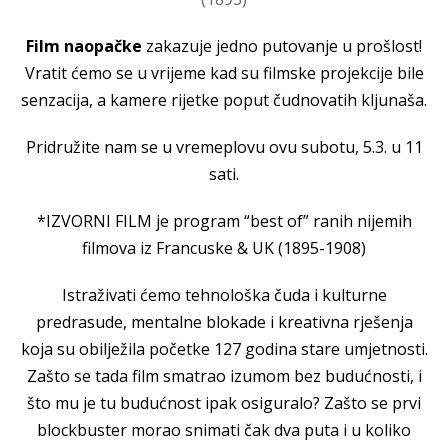
Film naopačke
zakazuje jedno putovanje u prošlost!
Vratit ćemo se u vrijeme kad su filmske projekcije bile
senzacija, a kamere rijetke poput čudnovatih kljunaša.
Pridružite nam se u vremeplovu ovu subotu, 5.3. u 11
sati.
*IZVORNI FILM je program “best of” ranih nijemih
filmova iz Francuske & UK (1895-1908)
Istraživati ćemo tehnološka čuda i kulturne
predrasude, mentalne blokade i kreativna rješenja
koja su obilježila početke 127 godina stare umjetnosti.
Zašto se tada film smatrao izumom bez budućnosti, i
što mu je tu budućnost ipak osiguralo? Zašto se prvi
blockbuster morao snimati čak dva puta i u koliko