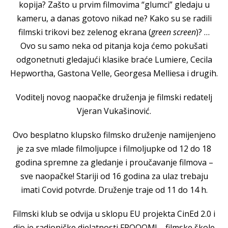
kopija? Zašto u prvim filmovima “glumci” gledaju u
kameru, a danas gotovo nikad ne? Kako su se radili
filmski trikovi bez zelenog ekrana (
green screen
)? …
Ovo su samo neka od pitanja koja ćemo pokušati
odgonetnuti gledajući klasike braće Lumiere, Cecila
Hepwortha, Gastona Velle, Georgesa Melliesa i drugih.
Voditelj novog naopačke druženja je filmski redatelj
Vjeran Vukašinović.
Ovo besplatno klupsko filmsko druženje namijenjeno
je za sve mlade filmoljupce i filmoljupke od 12 do 18
godina spremne za gledanje i proučavanje filmova –
sve naopačke! Stariji od 16 godina za ulaz trebaju
imati Covid potvrde. Druženje traje od 11 do 14 h.
Filmski klub se odvija u sklopu EU projekta CinEd 2.0 i
dio je radioničke djelatnosti FROOOM! – filmske škole