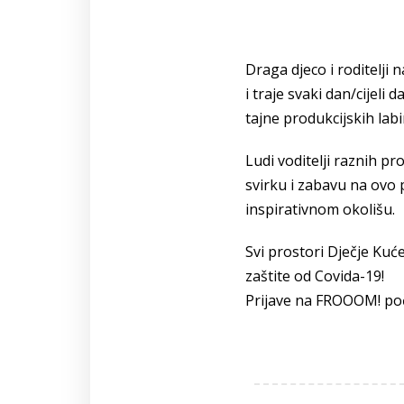
Draga djeco i roditelji
i traje svaki dan/cijeli
tajne produkcijskih lab
Ludi voditelji raznih pro
svirku i zabavu na ovo 
inspirativnom okolišu.
Svi prostori Dječje Kuć
zaštite od Covida-19!
Prijave na FROOOM! poč