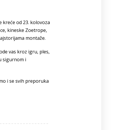
je kreće od 23. kolovoza
gice, kineske Zoetrope,
 majstorijama montaže.
vode vas kroz igru, ples,
u sigurnom i
imo i se svih preporuka