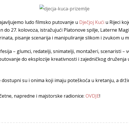
 najavljujemo ludo filmsko putovanje u
Dječjoj Kući
u Rijeci ko
 dan do 27. kolovoza, istražujući Platonove spilje, Laterne Ma
irinata, pisanje scenarija i manipuliranje slikom i zvukom u
fesija – glumci, redatelji, snimatelji, montažeri, scenaristi – 
putovanje do eksplozije kreativnosti i zajedničkog druženja 
e dostupni su i onima koji imaju poteškoća u kretanju, a drž
etne, napredne i majstorske radionice:
OVDJE
!