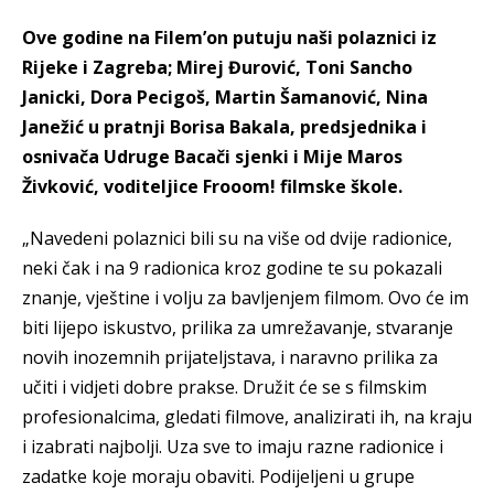
Ove godine na Filem’on putuju naši polaznici iz
Rijeke i Zagreba; Mirej Đurović, Toni Sancho
Janicki, Dora Pecigoš, Martin Šamanović, Nina
Janežić u pratnji Borisa Bakala, predsjednika i
osnivača Udruge Bacači sjenki i Mije Maros
Živković, voditeljice Frooom! filmske škole.
„Navedeni polaznici bili su na više od dvije radionice,
neki čak i na 9 radionica kroz godine te su pokazali
znanje, vještine i volju za bavljenjem filmom. Ovo će im
biti lijepo iskustvo, prilika za umrežavanje, stvaranje
novih inozemnih prijateljstava, i naravno prilika za
učiti i vidjeti dobre prakse. Družit će se s filmskim
profesionalcima, gledati filmove, analizirati ih, na kraju
i izabrati najbolji. Uza sve to imaju razne radionice i
zadatke koje moraju obaviti. Podijeljeni u grupe