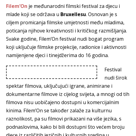
Filem’On
je međunarodni filmski festival za djecu i
mlade koji se održava u
Bruxellesu
. Osnovan je s
ciljem promicanja filmske umjetnosti među mladima,
poticanja njihove kreativnosti i kritičkog razmišljanja.
Svake godine, Filem’On festival nudi bogat program
koji uključuje filmske projekcije, radionice i aktivnosti
namijenjene djeci i tinejdžerima do 16 godina.
Festival
nudi širok
spektar filmova, uključujući igrane, animirane i
dokumentarne filmove iz cijelog svijeta, a mnogi od tih
filmova nisu uobičajeno dostupni u komercijalnim
kinima. Filem’On se također zalaže za kulturnu
raznolikost, pa su filmovi prikazani na više jezika, s
podnaslovima, kako bi bili dostupni što većem broju
djece iz različitih jezičnih i kulturnih sredina u