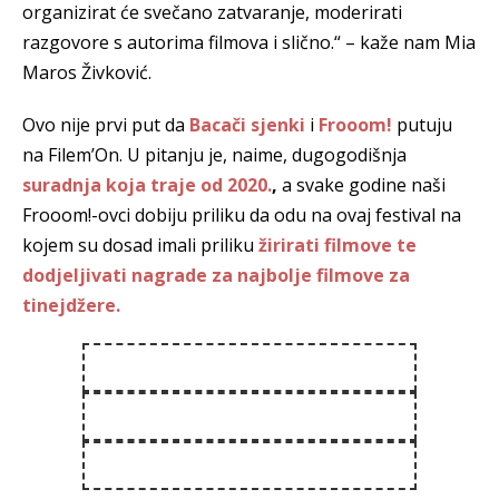
organizirat će svečano zatvaranje, moderirati
razgovore s autorima filmova i slično.“ – kaže nam Mia
Maros Živković.
Ovo nije prvi put da
Bacači sjenki
i
Frooom!
putuju
na Filem’On. U pitanju je, naime, dugogodišnja
suradnja koja traje od 2020.
,
a svake godine naši
Frooom!-ovci dobiju priliku da odu na ovaj festival na
kojem su dosad imali priliku
žirirati filmove te
dodjeljivati nagrade za najbolje filmove za
tinejdžere.